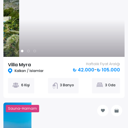
Villa Myra
Haftalık Fiyat Aralığı
₺ 42.000
-
₺ 105.000
Kalkan / İslamlar
6 Kişi
3 Banyo
3 Oda
Sauna-Hamam