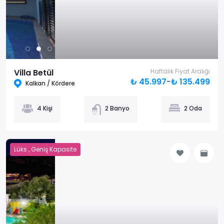
Villa Betül
Haftalık Fiyat Aralığı
₺ 45.997
-
₺ 135.499
Kalkan / Kördere
4 Kişi
2 Banyo
2 Oda
Lüks , Geniş Kapasite