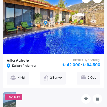
Villa Achyle
Haftalık Fiyat Aralığı
₺ 42.000
-
₺ 94.500
Kalkan / İslamlar
4 Kişi
2 Banyo
2 Oda
Ultra Lüks