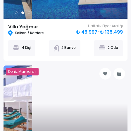
Villa Yağmur
Haftalık Fiyat Aralığı
₺ 45.997
-
₺ 135.499
Kalkan / Kördere
4 Kişi
2 Banyo
2 Oda
Deniz Manzaralı