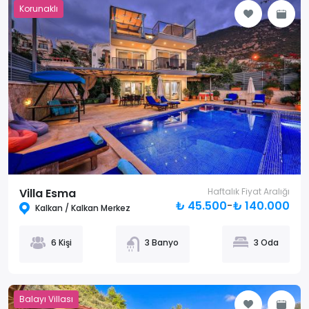
Korunaklı
Villa Esma
Haftalık Fiyat Aralığı
₺ 45.500
-
₺ 140.000
Kalkan / Kalkan Merkez
6 Kişi
3 Banyo
3 Oda
Balayı Villası