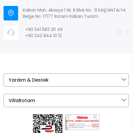
Profesyonel destek
Kalkan Mah. Akasya 1 Sk. B Blok No : 9 KAŞ/ANTALYA
Transfer ve ekstra hizmetler
Belge No: 17177 Rotam Kalkan Turizm
+90 541 583 20 49
Tatilinizi Hemen Planlayın
+90 242 844 10 12
Siz de Kalkan lüks villalar arasından size en uygun
seçeneği seçerek konforlu ve ayrıcalıklı bir tatil
planlayabilirsiniz.
Yardım & Destek
VillaRotam