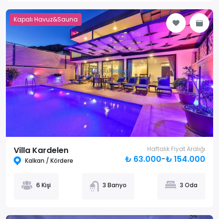
Kapalı Havuz&Sauna
Villa Kardelen
Haftalık Fiyat Aralığı
₺ 63.000
-
₺ 154.000
Kalkan / Kördere
6 Kişi
3 Banyo
3 Oda