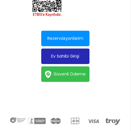
Rezervasyonlarim
Ev Sahibi Girişi
Güvenli Ödeme