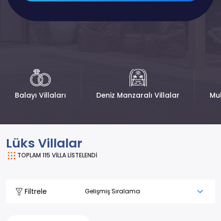
Balayı Villaları
Deniz Manzaralı Villalar
Muh
Lüks Villalar
TOPLAM
115
VİLLA LİSTELENDİ
Filtrele