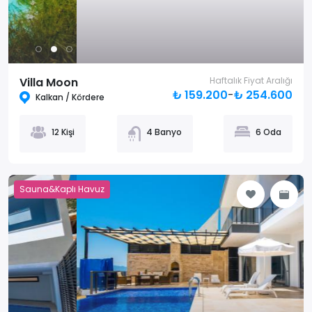
Villa Moon
Haftalık Fiyat Aralığı
₺ 159.200
-
₺ 254.600
Kalkan / Kördere
12 Kişi
4 Banyo
6 Oda
Sauna&Kaplı Havuz