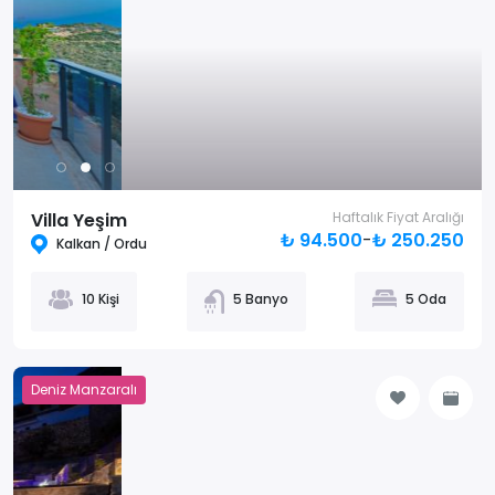
Villa Yeşim
Haftalık Fiyat Aralığı
₺ 94.500
-
₺ 250.250
Kalkan / Ordu
10 Kişi
5 Banyo
5 Oda
Deniz Manzaralı