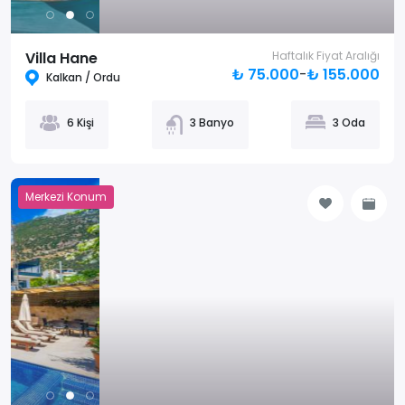
Villa Hane
Haftalık Fiyat Aralığı
₺ 75.000
-
₺ 155.000
Kalkan / Ordu
6 Kişi
3 Banyo
3 Oda
Merkezi Konum