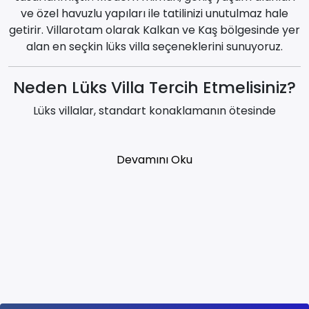
ve özel havuzlu yapıları ile tatilinizi unutulmaz hale
getirir. Villarotam olarak Kalkan ve Kaş bölgesinde yer
alan en seçkin lüks villa seçeneklerini sunuyoruz.
Neden Lüks Villa Tercih Etmelisiniz?
Lüks villalar, standart konaklamanın ötesinde
ayrıcalıklı bir tatil deneyimi sunar.
Özel havuz ve geniş teras alanları
Devamını Oku
Modern ve şık iç tasarım
Yüksek konfor standartları
Özel ve izole tatil imkanı
Kalkan kiralık villa seçenekleri arasında lüks villalar, üst
segment tatil arayanlar için en ideal tercihlerden
biridir.
Özel Havuzlu ve Premium Villalar