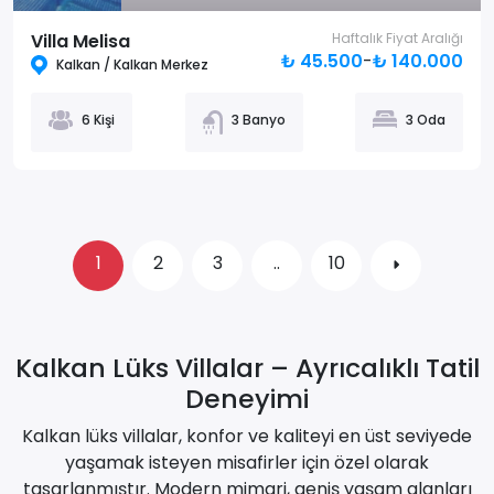
Villa Melisa
Haftalık Fiyat Aralığı
₺ 45.500
-
₺ 140.000
Kalkan / Kalkan Merkez
6 Kişi
3 Banyo
3 Oda
1
2
3
..
10
Kalkan Lüks Villalar – Ayrıcalıklı Tatil
Deneyimi
Kalkan lüks villalar, konfor ve kaliteyi en üst seviyede
yaşamak isteyen misafirler için özel olarak
tasarlanmıştır. Modern mimari, geniş yaşam alanları