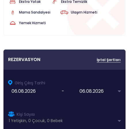
Ekstra Yatak
Ekstra Temizlik
Mama Sandalyesi
Ulaşım Hizmeti
Yemek Hizmeti
REZERVASYON
İptal Şartları
Giriş Çıkış Tarihi
-
Kişi Sayısı