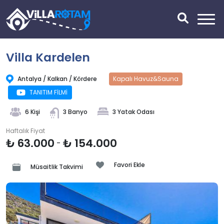
Villa Kardelen
Antalya / Kalkan / Kördere
Kapalı Havuz&Sauna
TANITIM FİLMİ
6 Kişi
3 Banyo
3 Yatak Odası
Haftalık Fiyat
₺ 63.000
₺ 154.000
-
Favori Ekle
Müsaitlik Takvimi