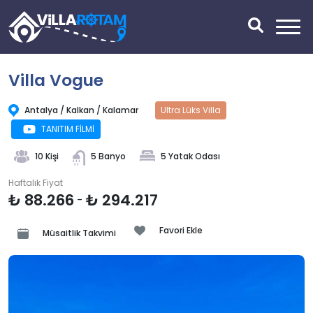
Villa Vogue
Antalya / Kalkan / Kalamar
Ultra Lüks Villa
TANITIM FİLMİ
10 Kişi
5 Banyo
5 Yatak Odası
Haftalık Fiyat
₺ 88.266
₺ 294.217
-
Favori Ekle
Müsaitlik Takvimi