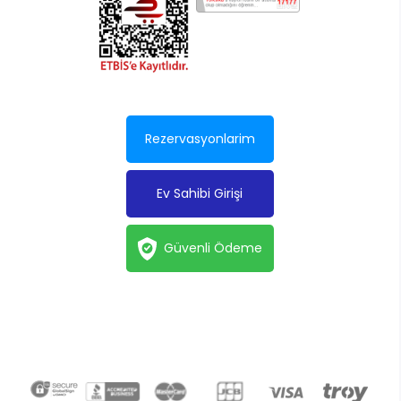
Rezervasyonlarim
Ev Sahibi Girişi
Güvenli Ödeme